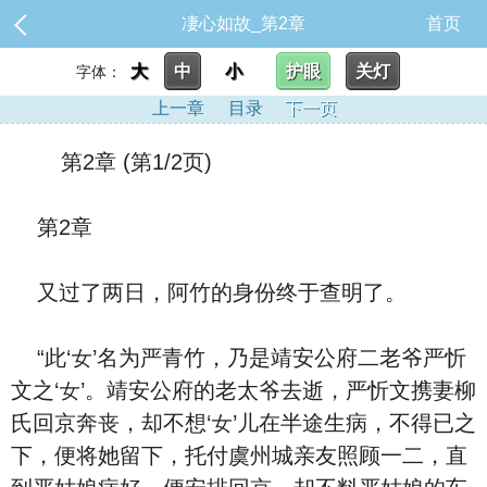
凄心如故_第2章
首页
大
中
小
护眼
关灯
字体：
上一章
目录
下一页
第2章 (第1/2页)
第2章
又过了两⽇，阿竹的⾝份终于查明了。
“此‘女’名为严青竹，乃是靖安公府二老爷严忻
文之‘女’。靖安公府的老太爷去逝，严忻文携妻柳
氏回京奔丧，却‮想不‬‘女’儿在半途生病，不得已之
下，便将她留下，托付虞州城亲友照顾一二，直