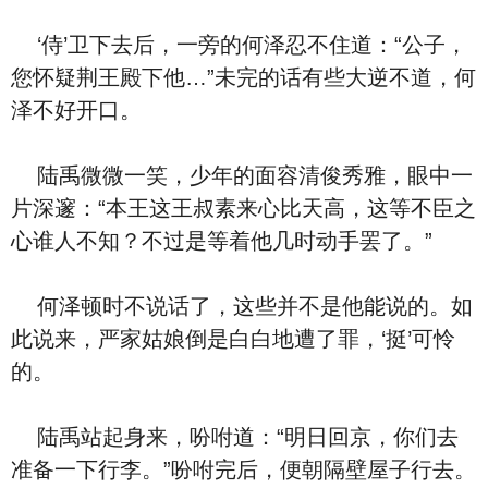
‘侍’卫下去后，一旁的何泽忍不住道：“公子，
您怀疑荆王殿下他…”未完的话有些大逆不道，何
泽不好开口。
陆禹微微一笑，少年的面容清俊秀雅，眼中一
片深邃：“本王这王叔素来心比天⾼，这等不臣之
心谁人不知？不过是等着他几时动手罢了。”
何泽顿时不‮话说‬了，这些并‮是不‬他能说的。如
此说来，严家姑娘倒是⽩⽩地遭了罪，‘挺’可怜
的。
陆禹站起⾝来，吩咐道：“明⽇回京，‮们你‬去
准备‮下一‬行李。”吩咐完后，便朝隔壁屋子行去。