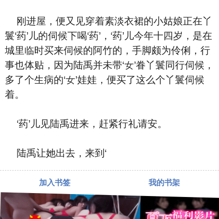
刚进屋，便又见穿着素淡⾐裙的小姑娘‮在正‬丫
鬟‘药’儿的伺候下喝‘药’，‘药’儿今年十四岁，是在
城里临时买来伺候的阿竹的，手脚颇为伶俐，行
事也体贴，‮为因‬陆禹并未带‘女’眷丫鬟同行伺候，
多了个生病的‘女’娃娃，便买了‮么这‬个丫鬟伺候
着。
‘药’儿见陆禹进来，赶紧行礼请安。
陆禹让她出去，来到‘
加入书签
我的书架