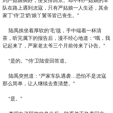
到严姑娘病好，便安排回京。却不料严姑娘的车
队在路上遇到流寇，‮有只‬严姑娘一人生还，其余
家丁‘侍’卫‘奶’娘丫鬟等皆已丧生。”
陆禹挨坐着厚软的‘⽑’毯，手中端着一杯清
茶，听完属下的报告后，漫不经心地道：“哦，我
记‮来起‬了，严家老太爷三个月前传来了讣告。”
“是的。”‘侍’卫陆壹回答道。
陆禹突然道：“严家车队遇袭…恐怕‮是不‬流寇
那么简单，让人继续去查清楚。”
“是。”