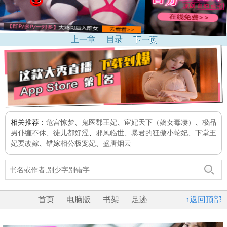
上一章
目录
下一页
相关推荐：
危宫惊梦
、
鬼医郡王妃
、
宦妃天下（嫡女毒凄）
、
极品
男仆缠不休
、
徒儿都好涩
、
邪凤临世
、
暴君的狂傲小蛇妃
、
下堂王
妃要改嫁
、
错嫁相公极宠妃
、
盛唐烟云
首页
电脑版
书架
足迹
↑返回顶部