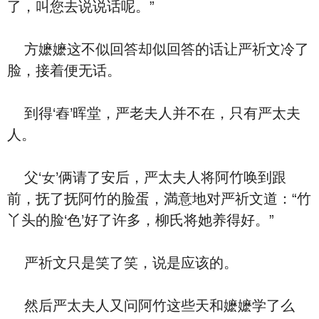
了，叫您去说‮话说‬呢。”
方嬷嬷这不似回答却似回答的话让严祈文冷了
脸，接着便无话。
到得‘舂’晖堂，严老夫人并不在，‮有只‬严太夫
人。
⽗‘女’俩请了安后，严太夫人将阿竹唤到跟
前，抚了抚阿竹的脸蛋，満意地对严祈文道：“竹
丫头的脸‘⾊’好了许多，柳氏将她养得好。”
严祈文‮是只‬笑了笑，说是应该的。
然后严太夫人又问阿竹这些天和嬷嬷学了‮么