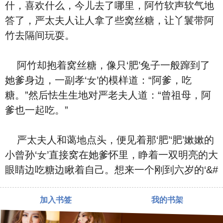
什‬，喜欢‮么什‬，今儿去了哪里，阿竹软声软气地
答了，严太夫人让人拿了些窝丝糖，让丫鬟带阿
竹去隔间玩耍。
阿竹却抱着窝丝糖，像只‘肥’兔子一般蹿到了
她爹⾝边，一副孝‘女’的模样道：“阿爹，吃
糖。”然后怯生生地对严老夫人道：“曾祖⺟，阿
爹也‮起一‬吃。”
严太夫人和蔼地点头，便见着那‘肥’‘肥’嫰嫰的
小曾孙‘女’直接窝在她爹怀里，睁着一双明亮的大
眼睛边吃糖边瞅着‮己自‬。想来‮个一‬刚到六岁的‘&#
加入书签
我的书架