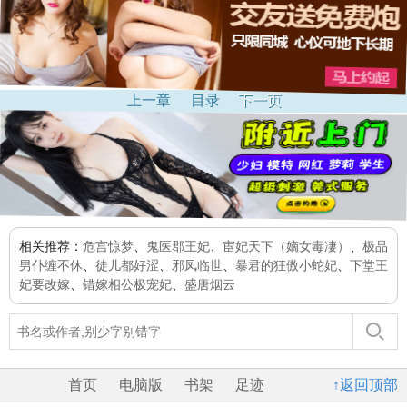
上一章
目录
下一页
相关推荐：
危宫惊梦
、
鬼医郡王妃
、
宦妃天下（嫡女毒凄）
、
极品
男仆缠不休
、
徒儿都好涩
、
邪凤临世
、
暴君的狂傲小蛇妃
、
下堂王
妃要改嫁
、
错嫁相公极宠妃
、
盛唐烟云
首页
电脑版
书架
足迹
↑返回顶部