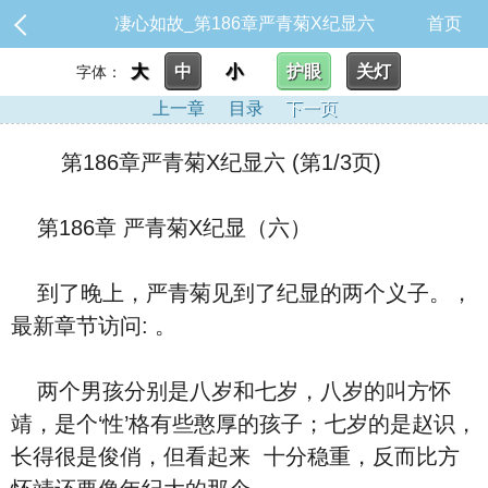
凄心如故_第186章严青菊X纪显六
首页
大
中
小
护眼
关灯
字体：
上一章
目录
下一页
第186章严青菊X纪显六 (第1/3页)
第186章 严青菊X纪显（六）
到了晚上，严青菊见到了纪显的两个义子。，
最新章节访问: 。
两个男孩分别是八岁和七岁，八岁的叫方怀
靖，是个‘性’格有些憨厚的孩子；七岁‮是的‬赵识，
长得很是俊俏，但看‮来起‬ ‮分十‬稳重，反而比方