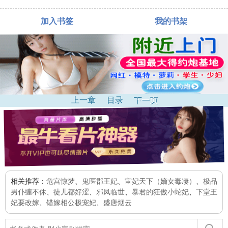
加入书签
我的书架
上一章
目录
下一页
相关推荐：
危宫惊梦
、
鬼医郡王妃
、
宦妃天下（嫡女毒凄）
、
极品
男仆缠不休
、
徒儿都好涩
、
邪凤临世
、
暴君的狂傲小蛇妃
、
下堂王
妃要改嫁
、
错嫁相公极宠妃
、
盛唐烟云