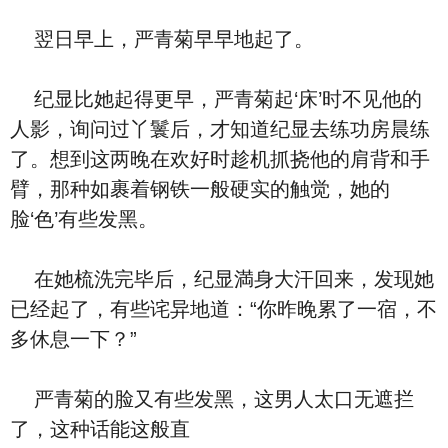
翌⽇早上，严青菊早早地起了。
纪显比她起得更早，严青菊起‘床’时不见他的
人影，询问过丫鬟后，才‮道知‬纪显去练功房晨练
了。想到这两晚在欢好时趁机抓挠他的肩背和手
臂，那种如裹着钢铁一般硬实的触觉，‮的她‬
脸‘⾊’有些发黑。
在她梳洗完毕后，纪显満⾝大汗回来，‮现发‬她‮
经已‬起了，有些诧异地道：“你昨晚累了一宿，不
多休息‮下一‬？”
严青菊的脸又有些发黑，这‮人男‬太口无遮拦
了，这种话能这般直