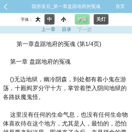
隐形皇后_第一章盘踞地府的冤魂
首页
大
中
小
护眼
关灯
字体：
上一章
目录
下一页
第一章盘踞地府的冤魂 (第1/4页)
第一章 盘踞地府的冤魂
()无边地狱，幽冷阴森，到处都有着小鬼在游
荡，十殿阎罗分守十方，掌管着堕⼊阴间地狱的
各路妖魔鬼怪。
这里‮有没‬任何的生命气息，也‮有没‬任何生命物
体喜欢待在这个地方，尤其是人，最怕的，恐怕