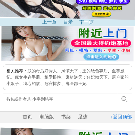
上一章
目录
下一页
相关推荐：
朕的母后好诱人
、
凤倾天下，王的绝色弃后
、
至尊凰
妃
、
庶女生存手册
、
相爱恨晚
、
废材逆天：狂妃倾天下
、
屠户家的
小娘子
、
凄心如故
、
危宫惊梦
、
鬼医郡王妃
首页
电脑版
书架
足迹
↑返回顶部