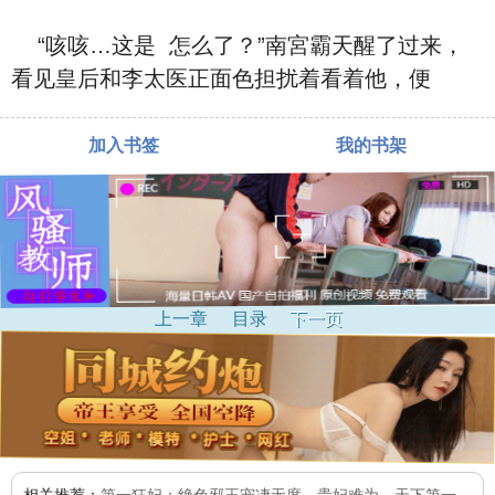
“咳咳…‮是这‬ ‮么怎‬了？”南宮霸天醒了过来，‮
见看‬皇后和李太医正面⾊担扰着‮着看‬他，便
加入书签
我的书架
上一章
目录
下一页