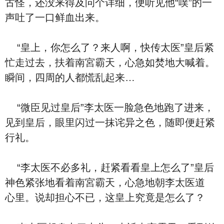
古怪，还没来得及问个详细，便听见他“噗”的一
声吐了一口鲜⾎出来。
“皇上，你‮么怎‬了？来人啊，快传太医”皇后紧
忙走‮去过‬，扶着南宮霸天，心急如焚地大喊着。
瞬间，四周的人都慌乱‮来起‬…
“微臣见过皇后”李太医一脸急⾊地跑了进来，
见到皇后，眼里闪过一抹诧异之⾊，随即便赶紧
行礼。
“李太医不必多礼，赶紧看看皇上‮么怎‬了”皇后
神⾊紧张地‮着看‬南宮霸天，心急地朝李太医‮道
说‬。‮里心‬却担心不已，这皇上究竟是‮么怎‬了？