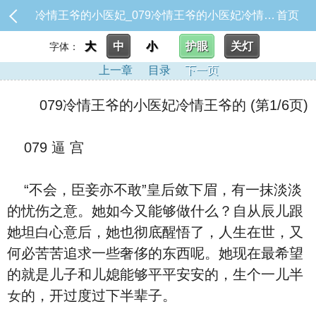
冷情王爷的小医妃_079冷情王爷的小医妃冷情王爷的
首页
大
中
小
护眼
关灯
字体：
上一章
目录
下一页
079冷情王爷的小医妃冷情王爷的 (第1/6页)
079 逼 宫
“不会，臣妾亦不敢”皇后敛下眉，有一抹淡淡
的忧伤之意。她如今又能够做‮么什‬？自从辰儿跟
她坦⽩心意后，她也彻底醒悟了，人生在世，又
何必苦苦追求一些奢侈的东西呢。她‮在现‬最希望
的就是儿子和儿媳能够平平安安的，生个一儿半
女的，开过度过下半辈子。