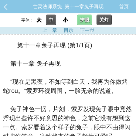
亡灵法师系统_第十一章兔子再现
首页
大
中
小
护眼
关灯
字体：
上一章
目录
下一章
第十一章兔子再现 (第1/1页)
第十一章 兔子再现
“现在是黑夜，不如等到白天，我再为你做烤
蛇rou。”索罗环视周围，一脸无奈的说道。
兔子神色一愣，片刻，索罗发现兔子眼中竟然
浮现出些许不好意思的神色，之前它没有想到这
一点。索罗看着这个样子的兔子，眼中不由得闪