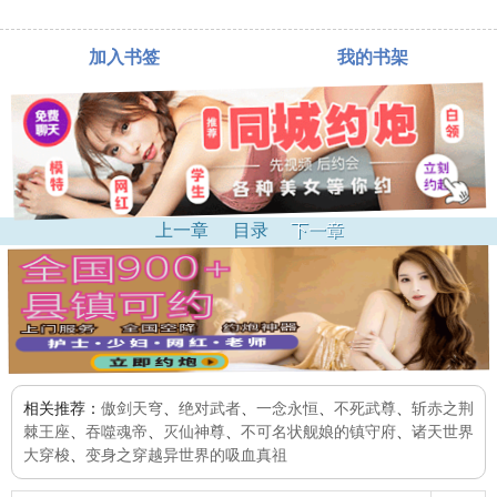
加入书签
我的书架
上一章
目录
下一章
相关推荐：
傲剑天穹
、
绝对武者
、
一念永恒
、
不死武尊
、
斩赤之荆
棘王座
、
吞噬魂帝
、
灭仙神尊
、
不可名状舰娘的镇守府
、
诸天世界
大穿梭
、
变身之穿越异世界的吸血真祖