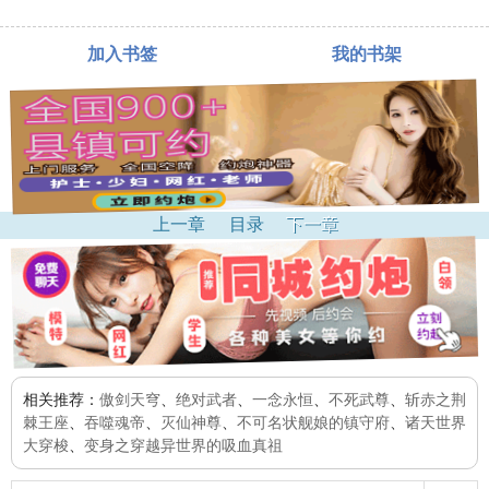
加入书签
我的书架
上一章
目录
下一章
相关推荐：
傲剑天穹
、
绝对武者
、
一念永恒
、
不死武尊
、
斩赤之荆
棘王座
、
吞噬魂帝
、
灭仙神尊
、
不可名状舰娘的镇守府
、
诸天世界
大穿梭
、
变身之穿越异世界的吸血真祖