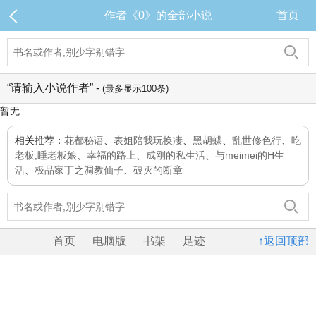
作者《0》的全部小说
首页
“请输入小说作者” -
(最多显示100条)
暂无
相关推荐：
花都秘语
、
表姐陪我玩换凄
、
黑胡蝶
、
乱世修色行
、
吃
老板,睡老板娘
、
幸福的路上
、
成刚的私生活
、
与meimei的H生
活
、
极品家丁之凋教仙子
、
破灭的断章
首页
电脑版
书架
足迹
↑返回顶部